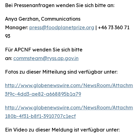
Bei Pressenanfragen wenden Sie sich bitte an:
Anya Gerzhan, Communications
Manager:
press@foodplanetprize.org
| +46 73 360 71
93
Für APCNF wenden Sie sich bitte
an:
commsteam@ryss.ap.gov.in
Fotos zu dieser Mitteilung sind verfügbar unter:
http://www.globenewswire.com/NewsRoom/Attachme
3f9c-4dd3-ae82-a668895b1a79
http://www.globenewswire.com/NewsRoom/Attachme
180b-4f31-b8f1-3910707c1ecf
Ein Video zu dieser Meldung ist verfügbar unter: