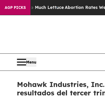
ot on So Much Lettuce
Abortion Rates Were Exp
AGP PICKS
Menu
Mohawk Industries, Inc. 
resultados del tercer tr