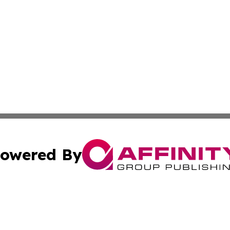
owered By
ubmit Press Release
Terms & Conditions
Copyright/DMCA
c. dba Affinity Group Publishing & Industry Reporter Gre