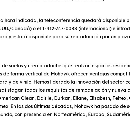
la hora indicada, la teleconferencia quedará disponible 
. UU./Canadá) o el 1-412-317-0088 (internacional) e intro
ará y estará disponible para su reproducción por un plaz
l de suelos y crea productos que realzan espacios residen
os de forma vertical de Mohawk ofrecen ventajas competit
ra y de vinilo. Hemos liderado la innovación del sector 
satisfagan todos los requisitos de remodelación y nueva 
American Olean, Daltile, Durkan, Eliane, Elizabeth, Feltex
romex. En las dos últimas décadas, Mohawk ha pasado de 
mundo, con presencia en Norteamérica, Europa, Sudaméric