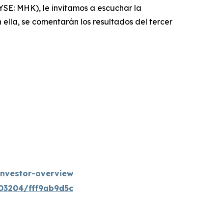
E: MHK), le invitamos a escuchar la
n ella, se comentarán los resultados del tercer
investor-overview
203204/fff9ab9d5c