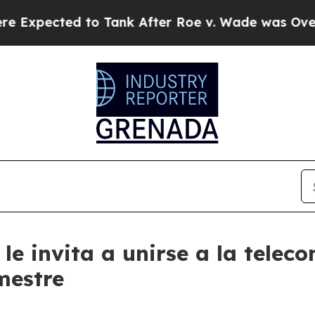
ected to Tank After Roe v. Wade was Overturned
le invita a unirse a la teleco
imestre