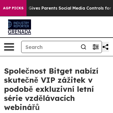
Brazil Gives Parents Social Media Controls for Their K
AGP PICKS
Společnost Bitget nabízí
skutečně VIP zážitek v
podobě exkluzivní letní
série vzdělávacích
webinářů