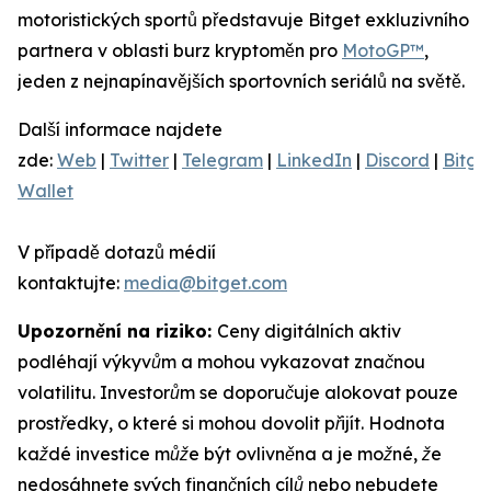
motoristických sportů představuje Bitget exkluzivního
partnera v oblasti burz kryptoměn pro
MotoGP™
,
jeden z nejnapínavějších sportovních seriálů na světě.
Další informace najdete
zde:
Web
|
Twitter
|
Telegram
|
LinkedIn
|
Discord
|
Bitge
Wallet
V případě dotazů médií
kontaktujte:
media@bitget.com
Upozornění na riziko:
Ceny digitálních aktiv
podléhají výkyvům a mohou vykazovat značnou
volatilitu. Investorům se doporučuje alokovat pouze
prostředky, o které si mohou dovolit přijít. Hodnota
každé investice může být ovlivněna a je možné, že
nedosáhnete svých finančních cílů nebo nebudete