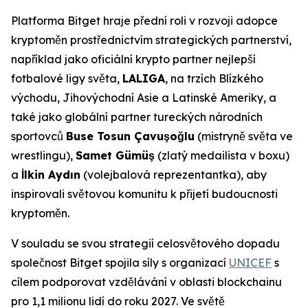
Platforma Bitget hraje přední roli v rozvoji adopce
kryptoměn prostřednictvím strategických partnerství,
například jako oficiální krypto partner nejlepší
fotbalové ligy světa,
LALIGA
, na trzích Blízkého
východu, Jihovýchodní Asie a Latinské Ameriky, a
také jako globální partner tureckých národních
sportovců
Buse Tosun Çavuşoğlu
(mistryně světa ve
wrestlingu),
Samet Gümüş
(zlatý medailista v boxu)
a
İlkin Aydın
(volejbalová reprezentantka), aby
inspirovali světovou komunitu k přijetí budoucnosti
kryptoměn.
V souladu se svou strategií celosvětového dopadu
společnost Bitget spojila síly s organizací
UNICEF
s
cílem podporovat vzdělávání v oblasti blockchainu
pro 1,1 milionu lidí do roku 2027. Ve světě