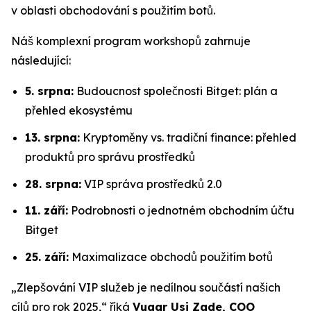
v oblasti obchodování s použitím botů.
Náš komplexní program workshopů zahrnuje
následující:
5. srpna:
Budoucnost společnosti Bitget: plán a
přehled ekosystému
13. srpna:
Kryptoměny vs. tradiční finance: přehled
produktů pro správu prostředků
28. srpna:
VIP správa prostředků 2.0
11. září:
Podrobnosti o jednotném obchodním účtu
Bitget
25. září:
Maximalizace obchodů použitím botů
„Zlepšování VIP služeb je nedílnou součástí našich
cílů pro rok 2025,“ říká
Vugar Usi Zade, COO