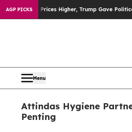
ove oil Prices Higher, Trump Gave Politically C
AGP PICKS
Menu
Attindas Hygiene Partne
Penting