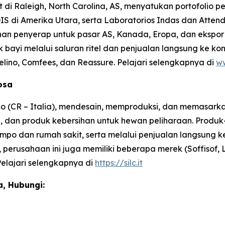
t di Raleigh, North Carolina, AS, menyatukan portofolio
IS di Amerika Utara, serta Laboratorios Indas dan Attend
 penyerap untuk pasar AS, Kanada, Eropa, dan ekspor di
 bayi melalui saluran ritel dan penjualan langsung ke ko
elino, Comfees,
dan
Reassure
. Pelajari selengkapnya di
ww
losa
co (CR – Italia), mendesain, memproduksi, dan memasark
, dan produk kebersihan untuk hewan peliharaan. Produk-p
ti jompo dan rumah sakit, serta melalui penjualan langsung
, perusahaan ini juga memiliki beberapa merek (Soffisof, 
Pelajari selengkapnya di
https://silc.it
, Hubungi: