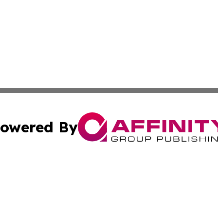
owered By
ubmit Press Release
Terms & Conditions
Copyright/DMCA
c. dba Affinity Group Publishing & Industry Reporter Gre
Cookie Settings / Your Privacy Choices