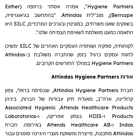
Esther
(
ברוזפה
", אמרה אסתר
Hygiene Partners
. "בהתחשב בגיאוגרפיה,
Attindas
, מנכ"לית
)
Berrozpe
היא
SILC
בשווקים שאנו משרתים, במוניטין ובערכים המרכזיים,
".
התאמה כמעט מושלמת לשאיפת הצמיחה שלנו
ימשיכו
SILC
לקוחותיה, ספקיה ושותפיה העסקיים האחרים של
Attindas
לחוות עסקים כרגיל בזמן שהחברה משולבת ב-
במהלך החודשים הקרובים.
Hygiene Partners
Attindas
Hygiene Partners
אודות
, שבסיסה בראלי, צפון
Attindas Hygiene Partners
חברת
קרוליינה, ארה"ב, מאגדת תיק עבודות של חברות, ביניהן
Associated Hygienic
,
Attends Healthcare Products
Laboratorios
בצפון אמריקה, ו-
HDIS
ו-
Products
באירופה. חברת
Attends Healthcare AB
ו-
Indas
מתכננת, מייצרת ומשווקת מוצרי היגיינה סופגים עבור
Attindas