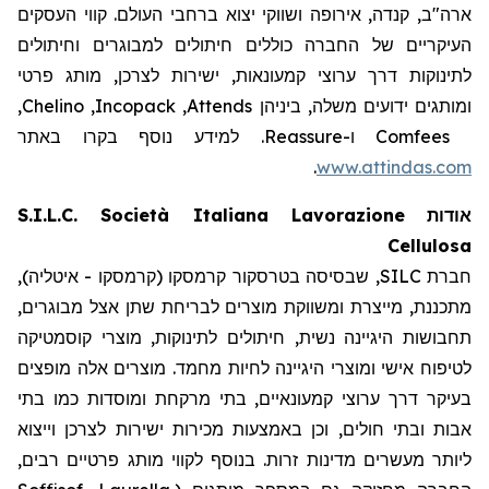
ארה"ב, קנדה, אירופה ושווקי יצוא ברחבי העולם. קווי העסקים
העיקריים של החברה כוללים חיתולים למבוגרים וחיתולים
לתינוקות דרך ערוצי קמעונאות, ישירות לצרכן, מותג פרטי
,
Chelino
,
Incopack
,
Attends
ומותגים ידועים משלה, ביניהן
. למידע נוסף בקרו באתר
Reassure
ו-
Comfees
.
www.attindas.com
S.I.L.C. Società Italiana Lavorazione
אודות
Cellulosa
חברת SILC, שבסיסה בטרסקור קרמסקו (קרמסקו - איטליה),
מתכננת, מייצרת ומשווקת מוצרים לבריחת שתן אצל מבוגרים,
תחבושות היגיינה נשית, חיתולים לתינוקות, מוצרי קוסמטיקה
לטיפוח אישי ומוצרי היגיינה לחיות מחמד. מוצרים אלה מופצים
בעיקר דרך ערוצי קמעונאיים, בתי מרקחת ומוסדות כמו בתי
אבות ובתי חולים, וכן באמצעות מכירות ישירות לצרכן וייצוא
ליותר מעשרים מדינות זרות. בנוסף לקווי מותג פרטיים רבים,