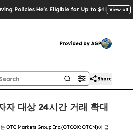
icies
He’s Eligible for Up to $480,000 After Bei
View all
Provided by AGP
Share
 투자자 대상 24시간 거래 확대
TC Markets Group Inc.(OTCQX: OTCM)이 글