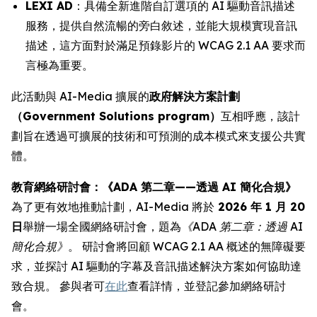
LEXI AD
：具備全新進階自訂選項的 AI 驅動音訊描述
服務，提供自然流暢的旁白敘述，並能大規模實現音訊
描述，這方面對於滿足預錄影片的 WCAG 2.1 AA 要求而
言極為重要。
此活動與 AI-Media 擴展的
政府解決方案計劃
（Government Solutions program）
互相呼應，該計
劃旨在透過可擴展的技術和可預測的成本模式來支援公共實
體。
教育網絡研討會：《ADA 第二章——透過 AI 簡化合規》
為了更有效地推動計劃，AI-Media 將於
2026 年 1 月 20
日
舉辦一場全國網絡研討會，題為
《ADA 第二章：透過 AI
簡化合規》
。 研討會將回顧 WCAG 2.1 AA 概述的無障礙要
求，並探討 AI 驅動的字幕及音訊描述解決方案如何協助達
致合規。 參與者可
在此
查看詳情，並登記參加網絡研討
會。